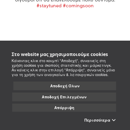
#staytuned #comingsoon
Στο website μας χρησιμοποιούμε cookies
Κάνοντας κλικ στο κουμπί "Αποδοχή", συναινείς στη
χρήση cookies για σκοπούς στατιστικής και μάρκετινγκ.
Αν κάνεις κλικ στην επιλογή "Απόρριψη", συναινείς μόνο
για τη χρήση των αναγκαίων & λειτουργικών cookies.
Αποδοχή Όλων
Αποδοχή Επιλεγμένων
Απόρριψη
Περισσότερα