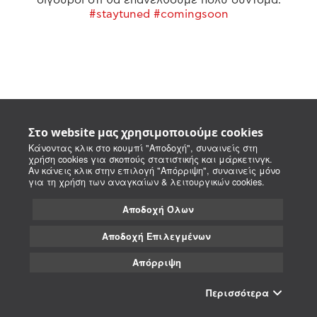
#staytuned #comingsoon
Στο website μας χρησιμοποιούμε cookies
Κάνοντας κλικ στο κουμπί "Αποδοχή", συναινείς στη
χρήση cookies για σκοπούς στατιστικής και μάρκετινγκ.
Αν κάνεις κλικ στην επιλογή "Απόρριψη", συναινείς μόνο
για τη χρήση των αναγκαίων & λειτουργικών cookies.
Αποδοχή Όλων
Αποδοχή Επιλεγμένων
Απόρριψη
Περισσότερα