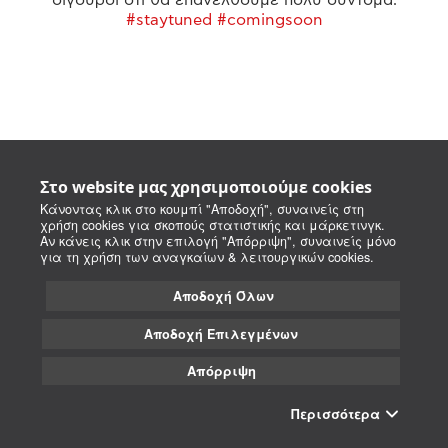
#staytuned #comingsoon
Στο website μας χρησιμοποιούμε cookies
Κάνοντας κλικ στο κουμπί "Αποδοχή", συναινείς στη
χρήση cookies για σκοπούς στατιστικής και μάρκετινγκ.
Αν κάνεις κλικ στην επιλογή "Απόρριψη", συναινείς μόνο
για τη χρήση των αναγκαίων & λειτουργικών cookies.
Αποδοχή Όλων
Αποδοχή Επιλεγμένων
Απόρριψη
Περισσότερα