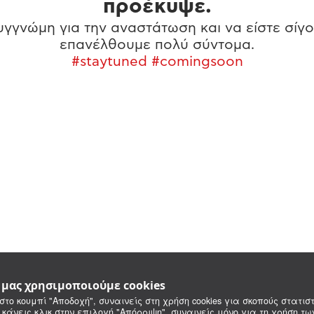
προέκυψε.
γγνώμη για την αναστάτωση και να είστε σίγο
επανέλθουμε πολύ σύντομα.
#staytuned #comingsoon
e μας χρησιμοποιούμε cookies
στο κουμπί "Αποδοχή", συναινείς στη χρήση cookies για σκοπούς στατιστ
 κάνεις κλικ στην επιλογή "Απόρριψη", συναινείς μόνο για τη χρήση τ