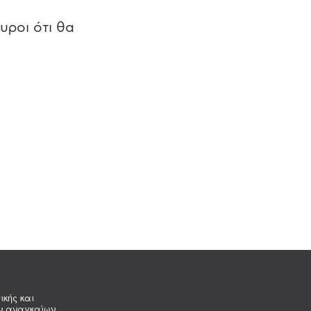
υροι ότι θα
ικής και
ων αναγκαίων