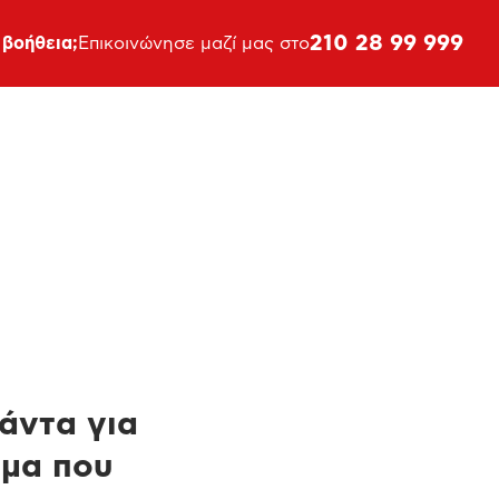
210 28 99 999
 βοήθεια;
Επικοινώνησε μαζί μας στο
πάντα για
ημα που