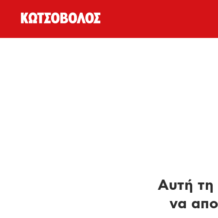
Αυτή τη 
να απο