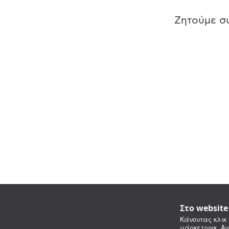
Ζητούμε συ
Στο websit
Κάνοντας κλικ 
μάρκετινγκ. Αν