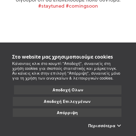
#staytuned #comingsoon
Στο website μας χρησιμοποιούμε cookies
Κάνοντας κλικ στο κουμπί "Αποδοχή", συναινείς στη
χρήση cookies για σκοπούς στατιστικής και μάρκετινγκ.
Αν κάνεις κλικ στην επιλογή "Απόρριψη", συναινείς μόνο
για τη χρήση των αναγκαίων & λειτουργικών cookies.
Αποδοχή Όλων
Αποδοχή Επιλεγμένων
Απόρριψη
Περισσότερα