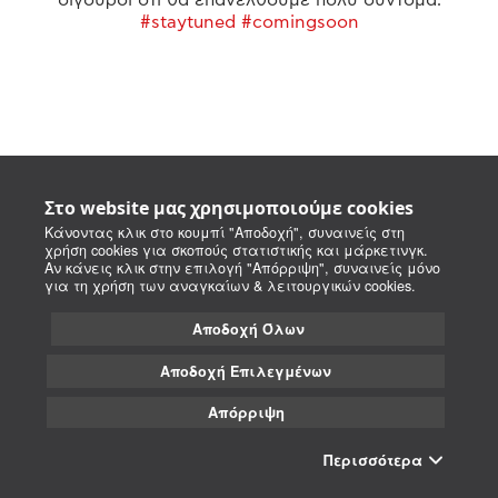
#staytuned #comingsoon
Στο website μας χρησιμοποιούμε cookies
Κάνοντας κλικ στο κουμπί "Αποδοχή", συναινείς στη
χρήση cookies για σκοπούς στατιστικής και μάρκετινγκ.
Αν κάνεις κλικ στην επιλογή "Απόρριψη", συναινείς μόνο
για τη χρήση των αναγκαίων & λειτουργικών cookies.
Αποδοχή Όλων
Αποδοχή Επιλεγμένων
Απόρριψη
Περισσότερα