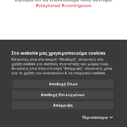
#staytuned #comingsoon
Στο website μας χρησιμοποιούμε cookies
Κάνοντας κλικ στο κουμπί "Αποδοχή", συναινείς στη
χρήση cookies για σκοπούς στατιστικής και μάρκετινγκ.
Αν κάνεις κλικ στην επιλογή "Απόρριψη", συναινείς μόνο
για τη χρήση των αναγκαίων & λειτουργικών cookies.
Αποδοχή Όλων
Αποδοχή Επιλεγμένων
Απόρριψη
Περισσότερα