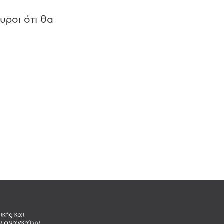
υροι ότι θα
ικής και
ων αναγκαίων