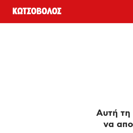
Αυτή τη 
να απο