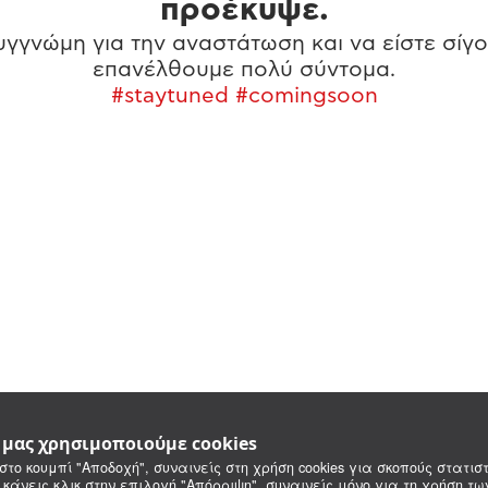
προέκυψε.
γγνώμη για την αναστάτωση και να είστε σίγο
επανέλθουμε πολύ σύντομα.
#staytuned #comingsoon
e μας χρησιμοποιούμε cookies
στο κουμπί "Αποδοχή", συναινείς στη χρήση cookies για σκοπούς στατιστ
 κάνεις κλικ στην επιλογή "Απόρριψη", συναινείς μόνο για τη χρήση τ