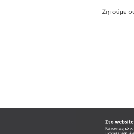
Ζητούμε συ
Στο websit
Κάνοντας κλικ 
μάρκετινγκ. Αν