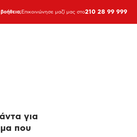
210 28 99 999
 βοήθεια;
Επικοινώνησε μαζί μας στο
πάντα για
ημα που