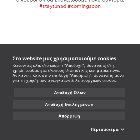
#staytuned #comingsoon
Στο website μας χρησιμοποιούμε cookies
Κάνοντας κλικ στο κουμπί "Αποδοχή", συναινείς στη
χρήση cookies για σκοπούς στατιστικής και μάρκετινγκ.
Αν κάνεις κλικ στην επιλογή "Απόρριψη", συναινείς μόνο
για τη χρήση των αναγκαίων & λειτουργικών cookies.
Αποδοχή Όλων
Αποδοχή Επιλεγμένων
Απόρριψη
Περισσότερα