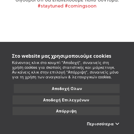
#staytuned #comingsoon
Στο website μας χρησιμοποιούμε cookies
Κάνοντας κλικ στο κουμπί "Αποδοχή", συναινείς στη
χρήση cookies για σκοπούς στατιστικής και μάρκετινγκ.
Αν κάνεις κλικ στην επιλογή "Απόρριψη", συναινείς μόνο
για τη χρήση των αναγκαίων & λειτουργικών cookies.
Αποδοχή Όλων
Αποδοχή Επιλεγμένων
Απόρριψη
Περισσότερα