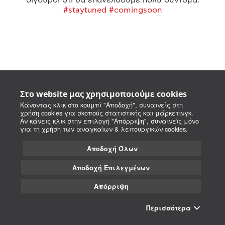
#staytuned #comingsoon
Στο website μας χρησιμοποιούμε cookies
Κάνοντας κλικ στο κουμπί "Αποδοχή", συναινείς στη
χρήση cookies για σκοπούς στατιστικής και μάρκετινγκ.
Αν κάνεις κλικ στην επιλογή "Απόρριψη", συναινείς μόνο
για τη χρήση των αναγκαίων & λειτουργικών cookies.
Αποδοχή Όλων
Αποδοχή Επιλεγμένων
Απόρριψη
Περισσότερα