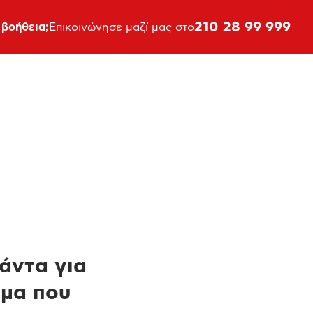
210 28 99 999
 βοήθεια;
Επικοινώνησε μαζί μας στο
πάντα για
ημα που