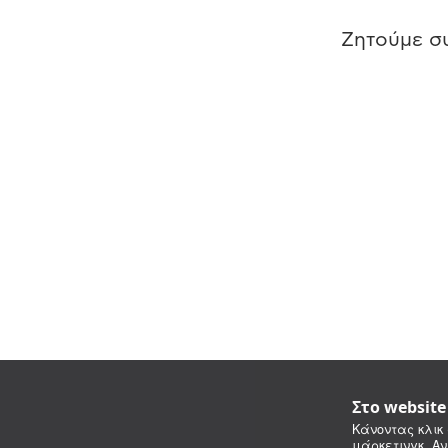
Ζητούμε συ
Στο websit
Κάνοντας κλικ 
μάρκετινγκ. Αν