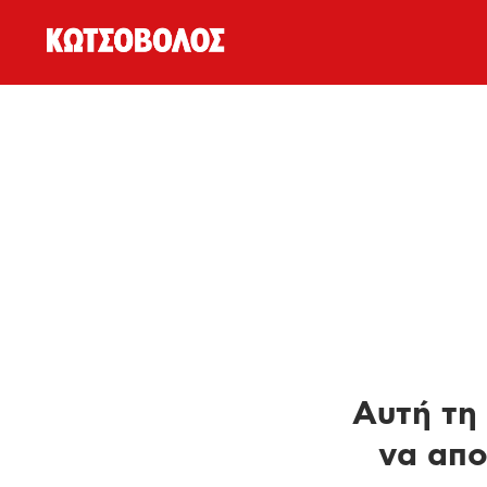
Αυτή τη 
να απο