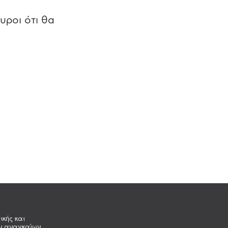
υροι ότι θα
ικής και
ων αναγκαίων