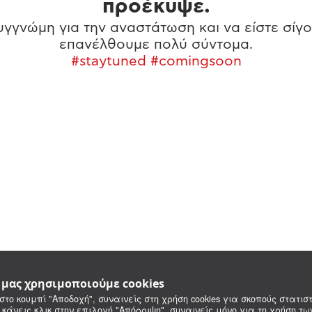
προέκυψε.
γγνώμη για την αναστάτωση και να είστε σίγο
επανέλθουμε πολύ σύντομα.
#staytuned #comingsoon
e μας χρησιμοποιούμε cookies
στο κουμπί "Αποδοχή", συναινείς στη χρήση cookies για σκοπούς στατιστ
 κάνεις κλικ στην επιλογή "Απόρριψη", συναινείς μόνο για τη χρήση τ