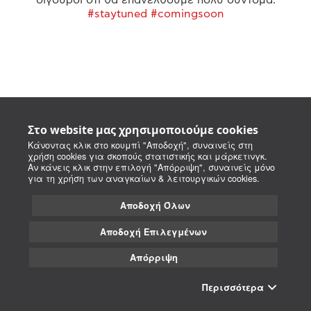
#staytuned #comingsoon
Στο website μας χρησιμοποιούμε cookies
Κάνοντας κλικ στο κουμπί "Αποδοχή", συναινείς στη
χρήση cookies για σκοπούς στατιστικής και μάρκετινγκ.
Αν κάνεις κλικ στην επιλογή "Απόρριψη", συναινείς μόνο
για τη χρήση των αναγκαίων & λειτουργικών cookies.
Αποδοχή Όλων
Αποδοχή Επιλεγμένων
Απόρριψη
Περισσότερα