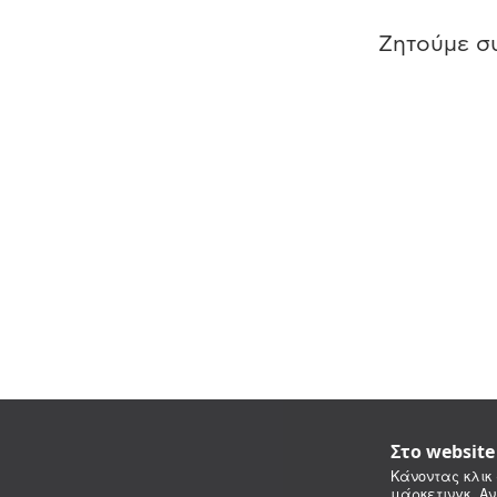
Ζητούμε συ
Στο websit
Κάνοντας κλικ 
μάρκετινγκ. Αν