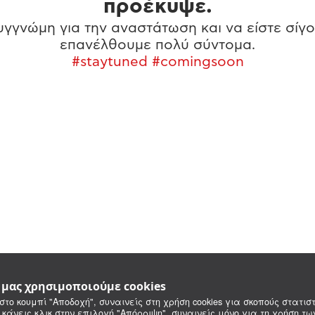
προέκυψε.
γγνώμη για την αναστάτωση και να είστε σίγο
επανέλθουμε πολύ σύντομα.
#staytuned #comingsoon
e μας χρησιμοποιούμε cookies
στο κουμπί "Αποδοχή", συναινείς στη χρήση cookies για σκοπούς στατιστ
 κάνεις κλικ στην επιλογή "Απόρριψη", συναινείς μόνο για τη χρήση τ