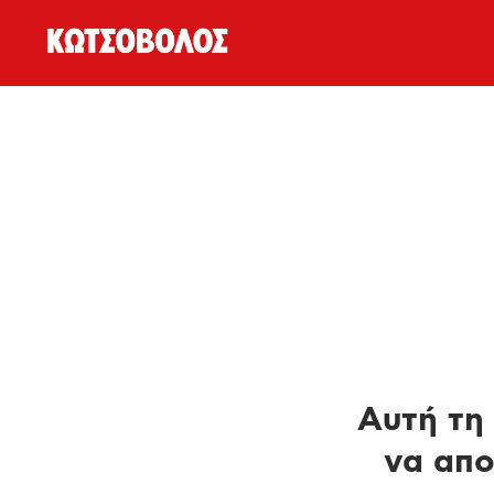
Αυτή τη 
να απο