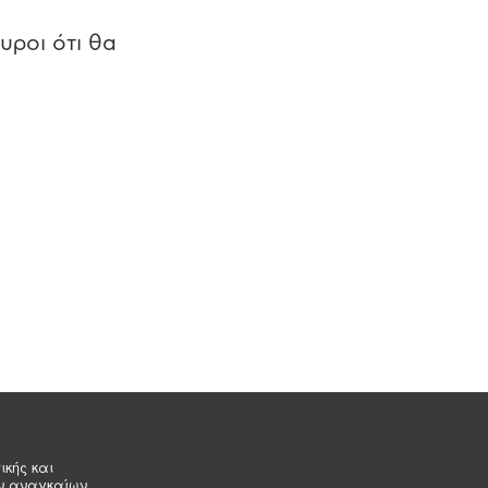
υροι ότι θα
ικής και
ων αναγκαίων