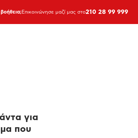
210 28 99 999
 βοήθεια;
Επικοινώνησε μαζί μας στο
πάντα για
ημα που