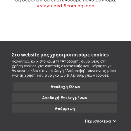
#staytuned #comingsoon
Στο website μας χρησιμοποιούμε cookies
Κάνοντας κλικ στο κουμπί "Αποδοχή", συναινείς στη
χρήση cookies για σκοπούς στατιστικής και μάρκετινγκ.
Αν κάνεις κλικ στην επιλογή "Απόρριψη", συναινείς μόνο
για τη χρήση των αναγκαίων & λειτουργικών cookies.
Αποδοχή Όλων
Αποδοχή Επιλεγμένων
Απόρριψη
Περισσότερα