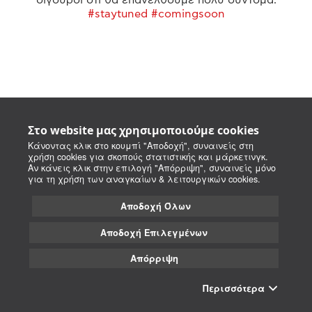
#staytuned #comingsoon
Στο website μας χρησιμοποιούμε cookies
Κάνοντας κλικ στο κουμπί "Αποδοχή", συναινείς στη
χρήση cookies για σκοπούς στατιστικής και μάρκετινγκ.
Αν κάνεις κλικ στην επιλογή "Απόρριψη", συναινείς μόνο
για τη χρήση των αναγκαίων & λειτουργικών cookies.
Αποδοχή Όλων
Αποδοχή Επιλεγμένων
Απόρριψη
Περισσότερα