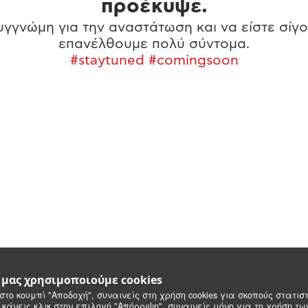
προέκυψε.
γγνώμη για την αναστάτωση και να είστε σίγο
επανέλθουμε πολύ σύντομα.
#staytuned #comingsoon
e μας χρησιμοποιούμε cookies
στο κουμπί "Αποδοχή", συναινείς στη χρήση cookies για σκοπούς στατιστ
 κάνεις κλικ στην επιλογή "Απόρριψη", συναινείς μόνο για τη χρήση τ