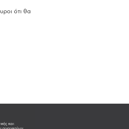
υροι ότι θα
ικής και
ων αναγκαίων