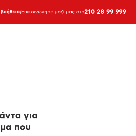
210 28 99 999
 βοήθεια;
Επικοινώνησε μαζί μας στο
πάντα για
ημα που