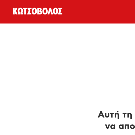
Αυτή τη 
να απο