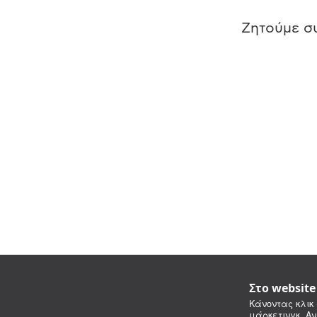
Ζητούμε συ
Στο websit
Κάνοντας κλικ 
μάρκετινγκ. Αν