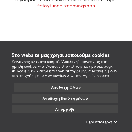
#staytuned #comingsoon
Στο website μας χρησιμοποιούμε cookies
Κάνοντας κλικ στο κουμπί "Αποδοχή", συναινείς στη
χρήση cookies για σκοπούς στατιστικής και μάρκετινγκ.
Αν κάνεις κλικ στην επιλογή "Απόρριψη", συναινείς μόνο
για τη χρήση των αναγκαίων & λειτουργικών cookies.
Αποδοχή Όλων
Αποδοχή Επιλεγμένων
Απόρριψη
Περισσότερα