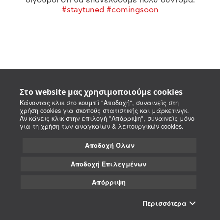
#staytuned #comingsoon
Στο website μας χρησιμοποιούμε cookies
Κάνοντας κλικ στο κουμπί "Αποδοχή", συναινείς στη
χρήση cookies για σκοπούς στατιστικής και μάρκετινγκ.
Αν κάνεις κλικ στην επιλογή "Απόρριψη", συναινείς μόνο
για τη χρήση των αναγκαίων & λειτουργικών cookies.
Αποδοχή Όλων
Αποδοχή Επιλεγμένων
Απόρριψη
Περισσότερα