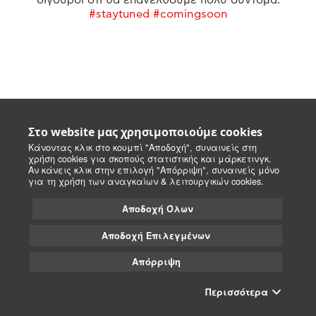
#staytuned #comingsoon
Στο website μας χρησιμοποιούμε cookies
Κάνοντας κλικ στο κουμπί "Αποδοχή", συναινείς στη
χρήση cookies για σκοπούς στατιστικής και μάρκετινγκ.
Αν κάνεις κλικ στην επιλογή "Απόρριψη", συναινείς μόνο
για τη χρήση των αναγκαίων & λειτουργικών cookies.
Αποδοχή Όλων
Αποδοχή Επιλεγμένων
Απόρριψη
Περισσότερα