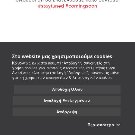
#staytuned #comingsoon
Στο website μας χρησιμοποιούμε cookies
Κάνοντας κλικ στο κουμπί "Αποδοχή", συναινείς στη
χρήση cookies για σκοπούς στατιστικής και μάρκετινγκ.
Αν κάνεις κλικ στην επιλογή "Απόρριψη", συναινείς μόνο
για τη χρήση των αναγκαίων & λειτουργικών cookies.
Αποδοχή Όλων
Αποδοχή Επιλεγμένων
Απόρριψη
Περισσότερα