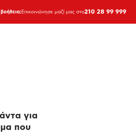
210 28 99 999
 βοήθεια;
Επικοινώνησε μαζί μας στο
πάντα για
ημα που