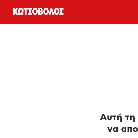
Αυτή τη 
να απο