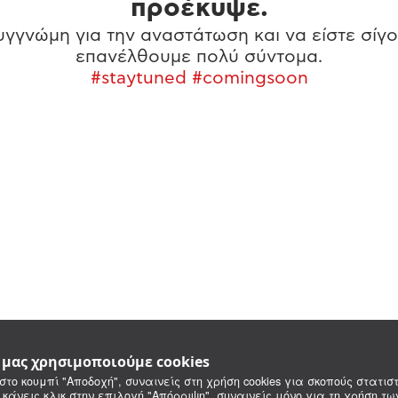
προέκυψε.
γγνώμη για την αναστάτωση και να είστε σίγο
επανέλθουμε πολύ σύντομα.
#staytuned #comingsoon
e μας χρησιμοποιούμε cookies
στο κουμπί "Αποδοχή", συναινείς στη χρήση cookies για σκοπούς στατιστ
 κάνεις κλικ στην επιλογή "Απόρριψη", συναινείς μόνο για τη χρήση τ