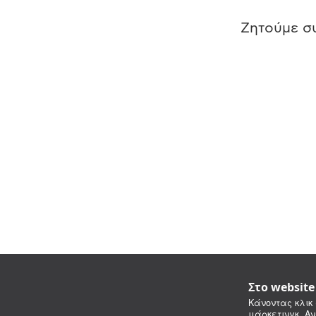
Ζητούμε συ
Στο websit
Κάνοντας κλικ 
μάρκετινγκ. Αν