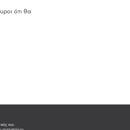
υροι ότι θα
ικής και
ων αναγκαίων