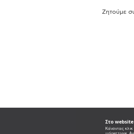
Ζητούμε συ
Στο websit
Κάνοντας κλικ 
μάρκετινγκ. Αν