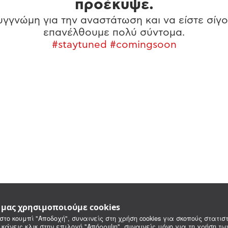
προέκυψε.
γγνώμη για την αναστάτωση και να είστε σίγο
επανέλθουμε πολύ σύντομα.
#staytuned #comingsoon
e μας χρησιμοποιούμε cookies
στο κουμπί "Αποδοχή", συναινείς στη χρήση cookies για σκοπούς στατιστ
 κάνεις κλικ στην επιλογή "Απόρριψη", συναινείς μόνο για τη χρήση τ