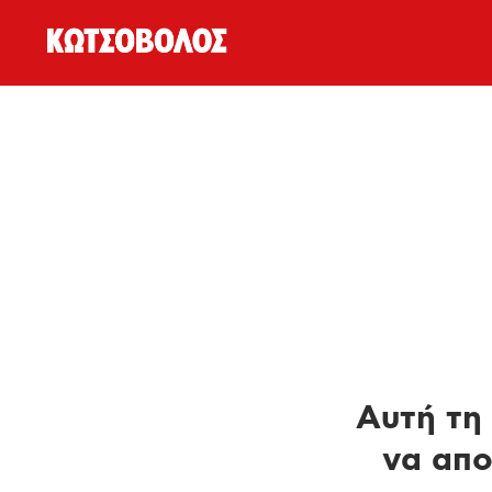
Αυτή τη 
να απο