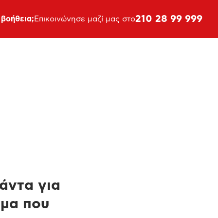
210 28 99 999
 βοήθεια;
Επικοινώνησε μαζί μας στο
πάντα για
ημα που