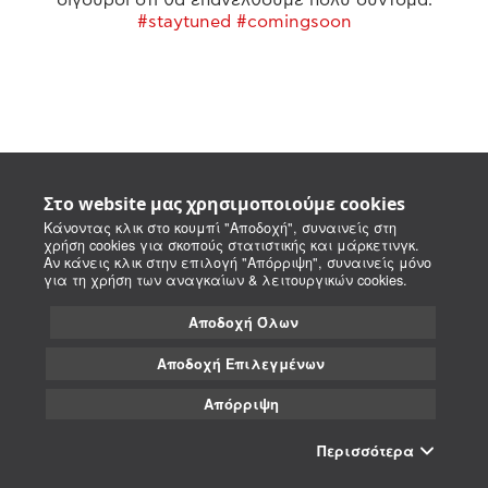
#staytuned #comingsoon
Στο website μας χρησιμοποιούμε cookies
Κάνοντας κλικ στο κουμπί "Αποδοχή", συναινείς στη
χρήση cookies για σκοπούς στατιστικής και μάρκετινγκ.
Αν κάνεις κλικ στην επιλογή "Απόρριψη", συναινείς μόνο
για τη χρήση των αναγκαίων & λειτουργικών cookies.
Αποδοχή Όλων
Αποδοχή Επιλεγμένων
Απόρριψη
Περισσότερα