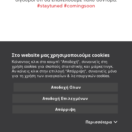
#staytuned #comingsoon
Στο website μας χρησιμοποιούμε cookies
Κάνοντας κλικ στο κουμπί "Αποδοχή", συναινείς στη
χρήση cookies για σκοπούς στατιστικής και μάρκετινγκ.
Αν κάνεις κλικ στην επιλογή "Απόρριψη", συναινείς μόνο
για τη χρήση των αναγκαίων & λειτουργικών cookies.
Αποδοχή Όλων
Αποδοχή Επιλεγμένων
Απόρριψη
Περισσότερα