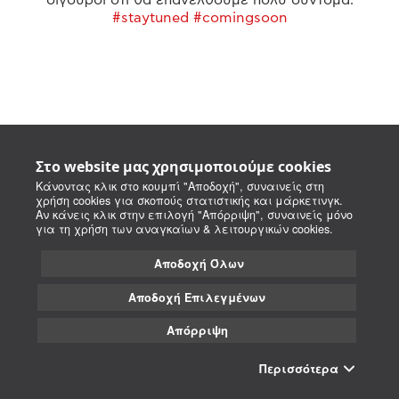
#staytuned #comingsoon
Στο website μας χρησιμοποιούμε cookies
Κάνοντας κλικ στο κουμπί "Αποδοχή", συναινείς στη
χρήση cookies για σκοπούς στατιστικής και μάρκετινγκ.
Αν κάνεις κλικ στην επιλογή "Απόρριψη", συναινείς μόνο
για τη χρήση των αναγκαίων & λειτουργικών cookies.
Αποδοχή Όλων
Αποδοχή Επιλεγμένων
Απόρριψη
Περισσότερα