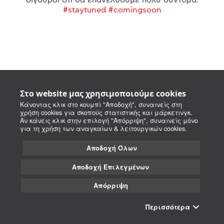
#staytuned #comingsoon
Στο website μας χρησιμοποιούμε cookies
Κάνοντας κλικ στο κουμπί "Αποδοχή", συναινείς στη
χρήση cookies για σκοπούς στατιστικής και μάρκετινγκ.
Αν κάνεις κλικ στην επιλογή "Απόρριψη", συναινείς μόνο
για τη χρήση των αναγκαίων & λειτουργικών cookies.
Αποδοχή Όλων
Αποδοχή Επιλεγμένων
Απόρριψη
Περισσότερα