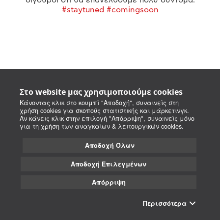
#staytuned #comingsoon
Στο website μας χρησιμοποιούμε cookies
Κάνοντας κλικ στο κουμπί "Αποδοχή", συναινείς στη
χρήση cookies για σκοπούς στατιστικής και μάρκετινγκ.
Αν κάνεις κλικ στην επιλογή "Απόρριψη", συναινείς μόνο
για τη χρήση των αναγκαίων & λειτουργικών cookies.
Αποδοχή Όλων
Αποδοχή Επιλεγμένων
Απόρριψη
Περισσότερα