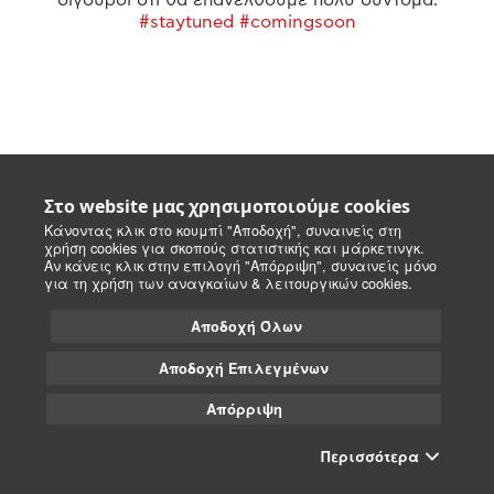
#staytuned #comingsoon
Στο website μας χρησιμοποιούμε cookies
Κάνοντας κλικ στο κουμπί "Αποδοχή", συναινείς στη
χρήση cookies για σκοπούς στατιστικής και μάρκετινγκ.
Αν κάνεις κλικ στην επιλογή "Απόρριψη", συναινείς μόνο
για τη χρήση των αναγκαίων & λειτουργικών cookies.
Αποδοχή Όλων
Αποδοχή Επιλεγμένων
Απόρριψη
Περισσότερα