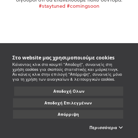
#staytuned #comingsoon
Στο website μας χρησιμοποιούμε cookies
Κάνοντας κλικ στο κουμπί "Αποδοχή", συναινείς στη
χρήση cookies για σκοπούς στατιστικής και μάρκετινγκ.
Αν κάνεις κλικ στην επιλογή "Απόρριψη", συναινείς μόνο
για τη χρήση των αναγκαίων & λειτουργικών cookies.
Αποδοχή Όλων
Αποδοχή Επιλεγμένων
Απόρριψη
Περισσότερα