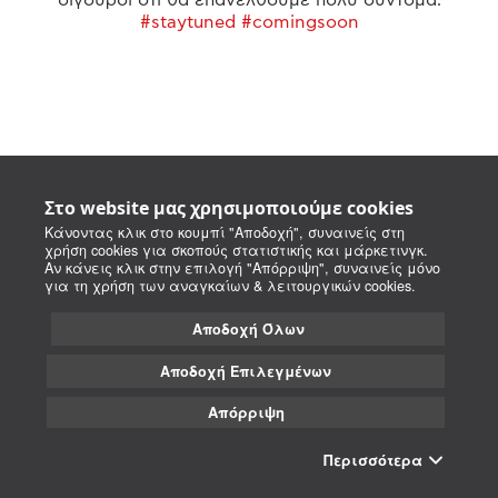
#staytuned #comingsoon
Στο website μας χρησιμοποιούμε cookies
Κάνοντας κλικ στο κουμπί "Αποδοχή", συναινείς στη
χρήση cookies για σκοπούς στατιστικής και μάρκετινγκ.
Αν κάνεις κλικ στην επιλογή "Απόρριψη", συναινείς μόνο
για τη χρήση των αναγκαίων & λειτουργικών cookies.
Αποδοχή Όλων
Αποδοχή Επιλεγμένων
Απόρριψη
Περισσότερα