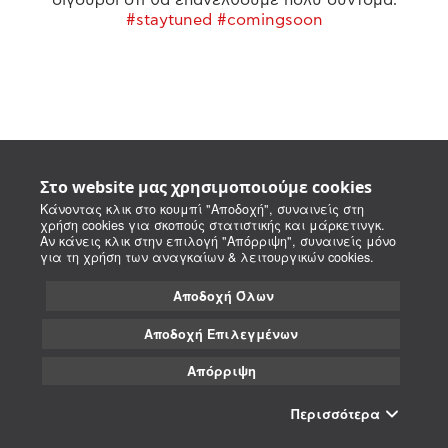
#staytuned #comingsoon
Στο website μας χρησιμοποιούμε cookies
Κάνοντας κλικ στο κουμπί "Αποδοχή", συναινείς στη
χρήση cookies για σκοπούς στατιστικής και μάρκετινγκ.
Αν κάνεις κλικ στην επιλογή "Απόρριψη", συναινείς μόνο
για τη χρήση των αναγκαίων & λειτουργικών cookies.
Αποδοχή Όλων
Αποδοχή Επιλεγμένων
Απόρριψη
Περισσότερα