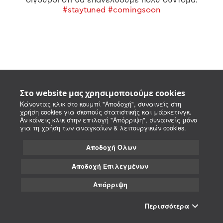
#staytuned #comingsoon
Στο website μας χρησιμοποιούμε cookies
Κάνοντας κλικ στο κουμπί "Αποδοχή", συναινείς στη
χρήση cookies για σκοπούς στατιστικής και μάρκετινγκ.
Αν κάνεις κλικ στην επιλογή "Απόρριψη", συναινείς μόνο
για τη χρήση των αναγκαίων & λειτουργικών cookies.
Αποδοχή Όλων
Αποδοχή Επιλεγμένων
Απόρριψη
Περισσότερα