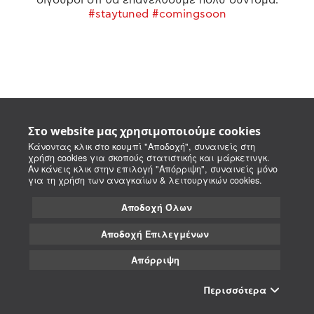
#staytuned #comingsoon
Στο website μας χρησιμοποιούμε cookies
Κάνοντας κλικ στο κουμπί "Αποδοχή", συναινείς στη
χρήση cookies για σκοπούς στατιστικής και μάρκετινγκ.
Αν κάνεις κλικ στην επιλογή "Απόρριψη", συναινείς μόνο
για τη χρήση των αναγκαίων & λειτουργικών cookies.
Αποδοχή Όλων
Αποδοχή Επιλεγμένων
Απόρριψη
Περισσότερα