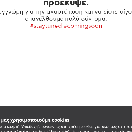
προέκυψε.
γγνώμη για την αναστάτωση και να είστε σίγο
επανέλθουμε πολύ σύντομα.
#staytuned #comingsoon
e μας χρησιμοποιούμε cookies
στο κουμπί "Αποδοχή", συναινείς στη χρήση cookies για σκοπούς στατιστ
 κάνεις κλικ στην επιλογή "Απόρριψη", συναινείς μόνο για τη χρήση τ