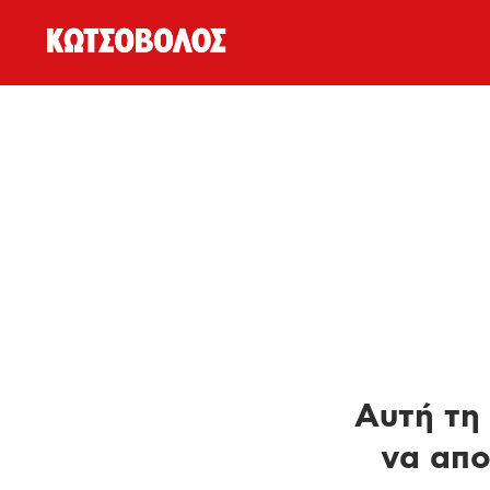
Αυτή τη 
να απο