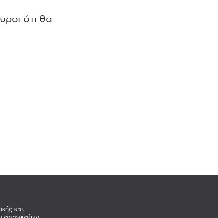
υροι ότι θα
ικής και
ων αναγκαίων