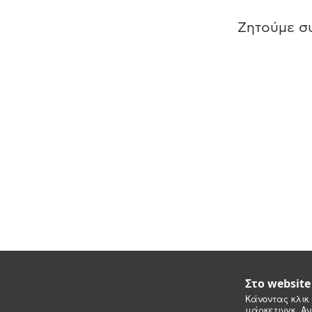
Ζητούμε συ
Στο websit
Κάνοντας κλικ 
μάρκετινγκ. Αν