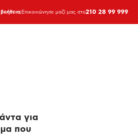
210 28 99 999
 βοήθεια;
Επικοινώνησε μαζί μας στο
πάντα για
ημα που