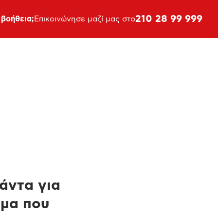
210 28 99 999
 βοήθεια;
Επικοινώνησε μαζί μας στο
πάντα για
ημα που