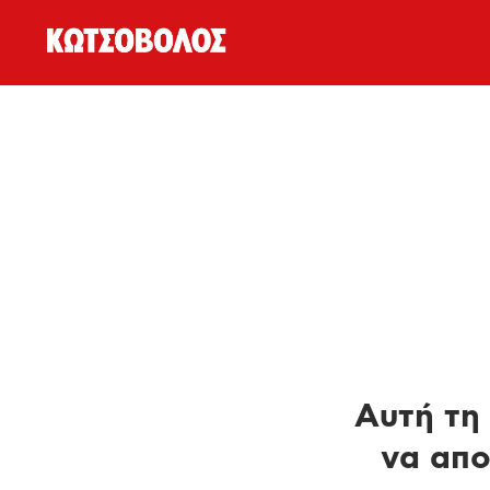
Αυτή τη 
να απο