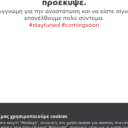
προέκυψε.
γγνώμη για την αναστάτωση και να είστε σίγο
επανέλθουμε πολύ σύντομα.
#staytuned #comingsoon
e μας χρησιμοποιούμε cookies
στο κουμπί "Αποδοχή", συναινείς στη χρήση cookies για σκοπούς στατιστ
 κάνεις κλικ στην επιλογή "Απόρριψη", συναινείς μόνο για τη χρήση τ