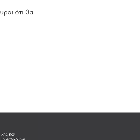
υροι ότι θα
ικής και
ων αναγκαίων