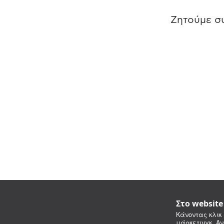
Ζητούμε συ
Στο websit
Κάνοντας κλικ 
μάρκετινγκ. Αν