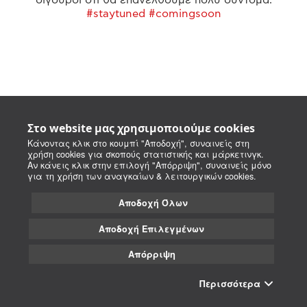
#staytuned #comingsoon
Στο website μας χρησιμοποιούμε cookies
Κάνοντας κλικ στο κουμπί "Αποδοχή", συναινείς στη
χρήση cookies για σκοπούς στατιστικής και μάρκετινγκ.
Αν κάνεις κλικ στην επιλογή "Απόρριψη", συναινείς μόνο
για τη χρήση των αναγκαίων & λειτουργικών cookies.
Αποδοχή Όλων
Αποδοχή Επιλεγμένων
Απόρριψη
Περισσότερα