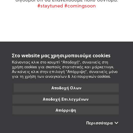
#staytuned #comingsoon
Στο website μας χρησιμοποιούμε cookies
Κάνοντας κλικ στο κουμπί "Αποδοχή", συναινείς στη
χρήση cookies για σκοπούς στατιστικής και μάρκετινγκ.
Αν κάνεις κλικ στην επιλογή "Απόρριψη", συναινείς μόνο
για τη χρήση των αναγκαίων & λειτουργικών cookies.
Αποδοχή Όλων
Αποδοχή Επιλεγμένων
Απόρριψη
Περισσότερα