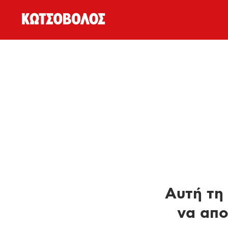
Αυτή τη 
να απο