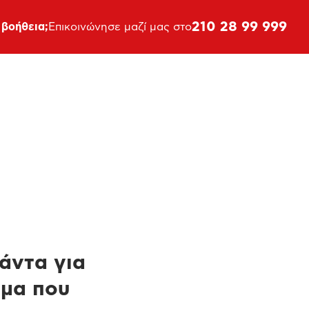
210 28 99 999
 βοήθεια;
Επικοινώνησε μαζί μας στο
πάντα για
ημα που