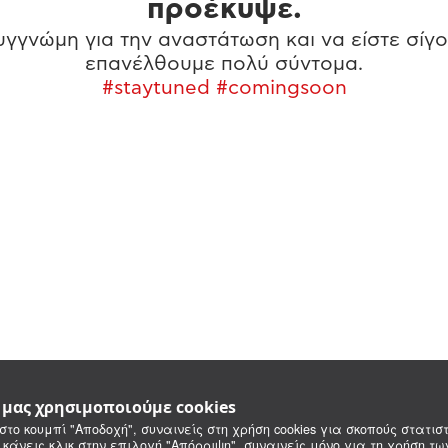
προέκυψε.
γγνώμη για την αναστάτωση και να είστε σίγο
επανέλθουμε πολύ σύντομα.
#staytuned #comingsoon
e μας χρησιμοποιούμε cookies
στο κουμπί "Αποδοχή", συναινείς στη χρήση cookies για σκοπούς στατιστ
 κάνεις κλικ στην επιλογή "Απόρριψη", συναινείς μόνο για τη χρήση τ