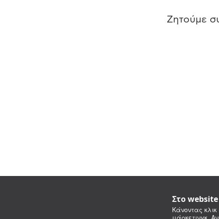
Ζητούμε συ
Στο websit
Κάνοντας κλικ 
μάρκετινγκ. Αν