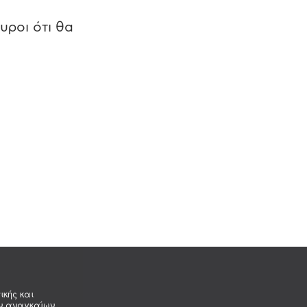
υροι ότι θα
ικής και
ων αναγκαίων