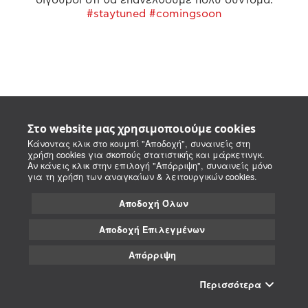
#staytuned #comingsoon
Στο website μας χρησιμοποιούμε cookies
Κάνοντας κλικ στο κουμπί "Αποδοχή", συναινείς στη
χρήση cookies για σκοπούς στατιστικής και μάρκετινγκ.
Αν κάνεις κλικ στην επιλογή "Απόρριψη", συναινείς μόνο
για τη χρήση των αναγκαίων & λειτουργικών cookies.
Αποδοχή Όλων
Αποδοχή Επιλεγμένων
Απόρριψη
Περισσότερα