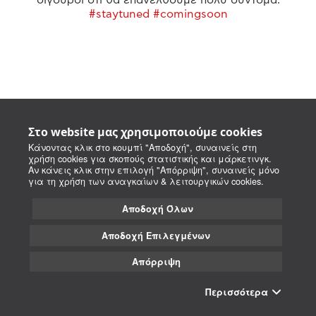
#staytuned #comingsoon
Στο website μας χρησιμοποιούμε cookies
Κάνοντας κλικ στο κουμπί "Αποδοχή", συναινείς στη
χρήση cookies για σκοπούς στατιστικής και μάρκετινγκ.
Αν κάνεις κλικ στην επιλογή "Απόρριψη", συναινείς μόνο
για τη χρήση των αναγκαίων & λειτουργικών cookies.
Αποδοχή Όλων
Αποδοχή Επιλεγμένων
Απόρριψη
Περισσότερα