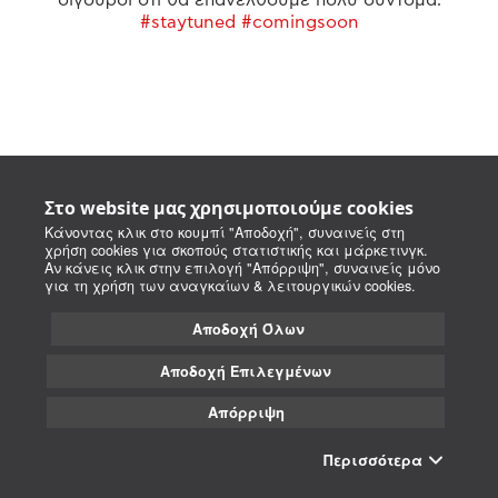
#staytuned #comingsoon
Στο website μας χρησιμοποιούμε cookies
Κάνοντας κλικ στο κουμπί "Αποδοχή", συναινείς στη
χρήση cookies για σκοπούς στατιστικής και μάρκετινγκ.
Αν κάνεις κλικ στην επιλογή "Απόρριψη", συναινείς μόνο
για τη χρήση των αναγκαίων & λειτουργικών cookies.
Αποδοχή Όλων
Αποδοχή Επιλεγμένων
Απόρριψη
Περισσότερα