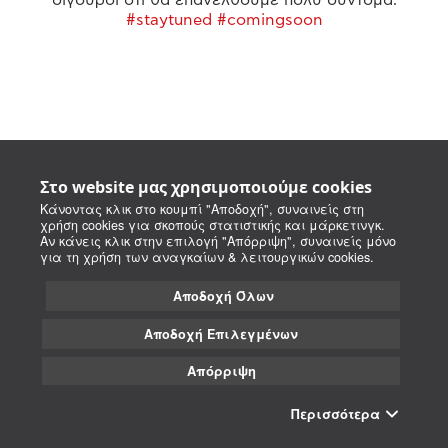
#staytuned #comingsoon
Στο website μας χρησιμοποιούμε cookies
Κάνοντας κλικ στο κουμπί "Αποδοχή", συναινείς στη
χρήση cookies για σκοπούς στατιστικής και μάρκετινγκ.
Αν κάνεις κλικ στην επιλογή "Απόρριψη", συναινείς μόνο
για τη χρήση των αναγκαίων & λειτουργικών cookies.
Αποδοχή Όλων
Αποδοχή Επιλεγμένων
Απόρριψη
Περισσότερα