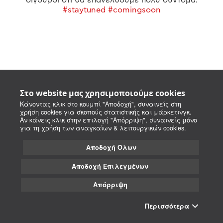
#staytuned #comingsoon
Στο website μας χρησιμοποιούμε cookies
Κάνοντας κλικ στο κουμπί "Αποδοχή", συναινείς στη
χρήση cookies για σκοπούς στατιστικής και μάρκετινγκ.
Αν κάνεις κλικ στην επιλογή "Απόρριψη", συναινείς μόνο
για τη χρήση των αναγκαίων & λειτουργικών cookies.
Αποδοχή Όλων
Αποδοχή Επιλεγμένων
Απόρριψη
Περισσότερα