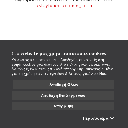
#staytuned #comingsoon
Στο website μας χρησιμοποιούμε cookies
Κάνοντας κλικ στο κουμπί "Αποδοχή", συναινείς στη
χρήση cookies για σκοπούς στατιστικής και μάρκετινγκ.
Αν κάνεις κλικ στην επιλογή "Απόρριψη", συναινείς μόνο
για τη χρήση των αναγκαίων & λειτουργικών cookies.
Αποδοχή Όλων
Αποδοχή Επιλεγμένων
Απόρριψη
Περισσότερα