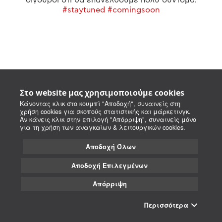
#staytuned #comingsoon
Στο website μας χρησιμοποιούμε cookies
Κάνοντας κλικ στο κουμπί "Αποδοχή", συναινείς στη
χρήση cookies για σκοπούς στατιστικής και μάρκετινγκ.
Αν κάνεις κλικ στην επιλογή "Απόρριψη", συναινείς μόνο
για τη χρήση των αναγκαίων & λειτουργικών cookies.
Αποδοχή Όλων
Αποδοχή Επιλεγμένων
Απόρριψη
Περισσότερα