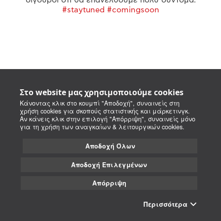
#staytuned #comingsoon
Στο website μας χρησιμοποιούμε cookies
Κάνοντας κλικ στο κουμπί "Αποδοχή", συναινείς στη
χρήση cookies για σκοπούς στατιστικής και μάρκετινγκ.
Αν κάνεις κλικ στην επιλογή "Απόρριψη", συναινείς μόνο
για τη χρήση των αναγκαίων & λειτουργικών cookies.
Αποδοχή Όλων
Αποδοχή Επιλεγμένων
Απόρριψη
Περισσότερα