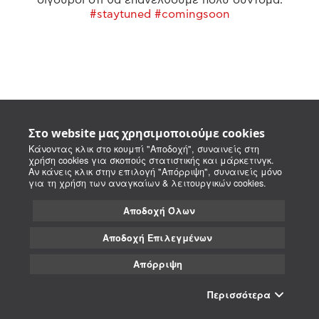
#staytuned #comingsoon
Στο website μας χρησιμοποιούμε cookies
Κάνοντας κλικ στο κουμπί "Αποδοχή", συναινείς στη
χρήση cookies για σκοπούς στατιστικής και μάρκετινγκ.
Αν κάνεις κλικ στην επιλογή "Απόρριψη", συναινείς μόνο
για τη χρήση των αναγκαίων & λειτουργικών cookies.
Αποδοχή Όλων
Αποδοχή Επιλεγμένων
Απόρριψη
Περισσότερα