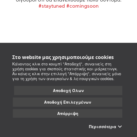
#staytuned #comingsoon
Στο website μας χρησιμοποιούμε cookies
Κάνοντας κλικ στο κουμπί "Αποδοχή", συναινείς στη
χρήση cookies για σκοπούς στατιστικής και μάρκετινγκ.
Αν κάνεις κλικ στην επιλογή "Απόρριψη", συναινείς μόνο
για τη χρήση των αναγκαίων & λειτουργικών cookies.
Αποδοχή Όλων
Αποδοχή Επιλεγμένων
Απόρριψη
Περισσότερα