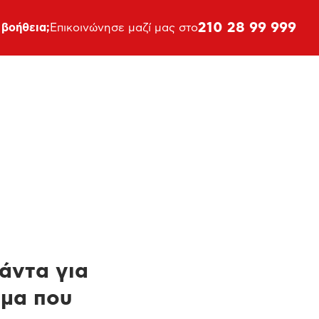
210 28 99 999
 βοήθεια;
Επικοινώνησε μαζί μας στο
πάντα για
ημα που