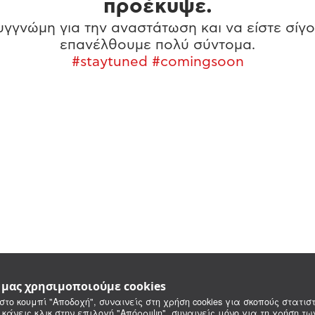
προέκυψε.
γγνώμη για την αναστάτωση και να είστε σίγο
επανέλθουμε πολύ σύντομα.
#staytuned #comingsoon
e μας χρησιμοποιούμε cookies
στο κουμπί "Αποδοχή", συναινείς στη χρήση cookies για σκοπούς στατιστ
 κάνεις κλικ στην επιλογή "Απόρριψη", συναινείς μόνο για τη χρήση τ