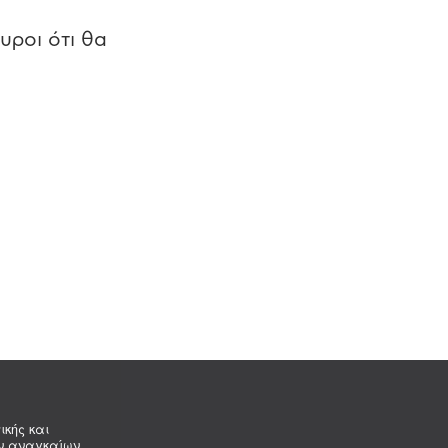
υροι ότι θα
ικής και
ων αναγκαίων