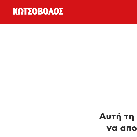
Αυτή τη 
να απο