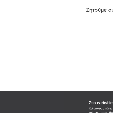
Ζητούμε συ
Στο websit
Κάνοντας κλικ 
μάρκετινγκ. Αν